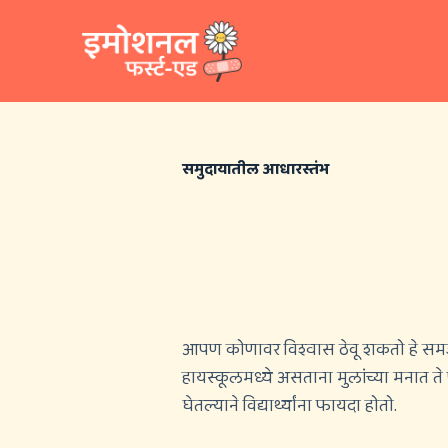
S
k
i
p
t
o
c
o
n
समुदायातील आधारस्तंभ
t
e
n
t
आपण कोणावर विश्वास ठेवू शकतो हे सम
हायस्कूलमध्ये असताना मुलांच्या मनात
घेतल्याने विद्यार्थ्यांना फायदा होतो.