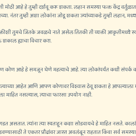
किती मोठी आहे हे तुम्ही दर्शवू करू शकता. लहान समस्या फक्त केंद्र वर्त
यच्या. नंतर तुम्ही अशा लोकांना जोडू शकता ज्यांच्याकडे तुम्ही लहान, 
क्तीशी तुमचे जितके जवळचे नाते असेल तितकी ती व्यक्ती आकृतीमध्ये स्
ाऊ शकाल ह्याचा विचार करा.
ात कोण कोण आहे हे समजून घेणे महत्वाचे आहे. त्या लोकांपर्यंत कधी संपर्क क
हत्वाच्या आहेत आणि आपण कोणावर विश्वास ठेवू शकता हे आपल्याला माहित
ला माहित नसल्यास, त्याचा फारसा उपयोग नाही.
गडत असतात. त्यांना त्या स्वतःहून कशा सोडवायचे हे माहित नसते. कालांतर
डवण्यासाठी ते एकतर प्रौढांवर जास्त अवलंबून राहतात किंवा सर्व समस्या