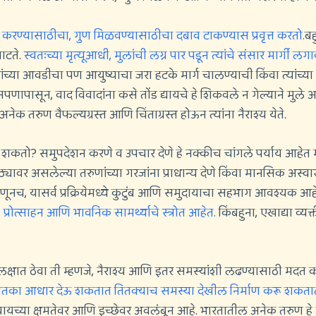
 करण्यासाठीचा, गुण मिळवण्यासाठीचा दबाव टाकण्यास प्रवृत्त करतो.
बह
ाटते.
स्वतःच्या मृत्यूआधी, मुलांची लग्न पार पडून त्यांचे संसार मार्गी लग
्या आवडीचा पण आयुष्याचा जरा हटके मार्ग चालण्याची किंवा त्यांच्या
नपणापासून, वाद विवादांना कसे तोंड द्यायचे हे शिकवले न गेल्याने मुल
ेक तरुण वैफल्यग्रस्त आणि चिंताग्रस्त होऊन त्यांना नैराश्य येते.
शकतो? समुपदेशन करणे व उपचार देणे हे नक्कीच चांगले पर्याय आहेत म
ठ्यावर असलेल्या तरुणांच्या गरजांना प्राधान्य देणे किंवा मानसिक अस्वास्
नच, यासर्व प्रक्रियेमध्ये कुटुंब आणि समुदायाचा सहभाग आवश्यक आहे.
रोत्साहन आणि भावनिक सामर्थ्याचे स्त्रोत आहेत.
किंबहुना, एखाद्या व्य
 लक्षात ठेवा ती म्हणजे, नैराश्य आणि इतर समस्यांशी लढण्यासाठी मदत 
े जितका आधार देऊ शकतात तितक्याच समस्या देखील निर्माण करू शकता
ायच्या क्षमतेवर आणि इच्छेवर अवलंबून आहे. भारतातील अनेक तरुण हे