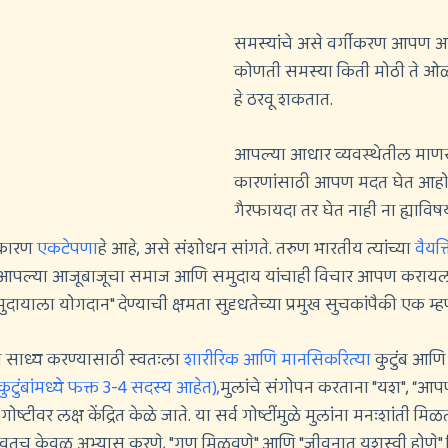
समस्यांचे असे वर्गीकरण आपण आधा
कोणती समस्या किती मोठी ते ओळ
हे ठरवू शकतात.
आपल्या आधार व्यवस्थेतील माणस
कारणांसाठी आपण मदत घेत आहो
गैरफायदा तर घेत नाही ना ह्याविष
ख कारण
एकटेपणा
हे आहे, असे संशोधन सांगते. तरुण भारतीय त्यांच्या
वैयक
बरच आपल्या आजूबाजूचा समाज आणि समुदाय यांचाही विचार आपण कराय
समुदायाला योगदान" देण्याची क्षमता सुदृधतेच्या प्रमुख सुचकांपैकी एक म्
य साध्य करण्यासाठी स्वतःला
शारीरिक आणि मानसिकरित्या
कुटुंब आणि
ुटुंबांमध्ये फक्त 3-4 सदस्य आहेत),
मुलांचे संगोपन करताना "यश", “आपण
ोष्टीवर लक्ष केंद्रित केळे जाते. या सर्व गोष्टींमुळे मुलांना मनःशांती म
शिकवतच केवळ अभ्यास करणे, "गुण मिळवणे" आणि "जीवनात यशस्वी होणे"