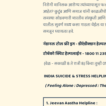
निरोगी मानिसक आरोग्य त्यांच्यापासून फ
आहेत? कुटुंब आणि समाज यांनी काळजीपोटी
समस्या सोडवणारी भारतीय संस्कृती आणि व
यातील सुवर्ण मध्य कसा गाठता येईल या प
समजून घ्यायला हवे.
नॅशनल टोल फ्री ड्रग - डीऍडीक्शन हेल्
टोबॅको क्विट हेल्पलाईन - 1800 11 23
(वेळ - सकाळी 8 ते रात्री 8)
किंवा तुम्ही
INDIA SUICIDE & STRESS HELPLI
( Feeling Alone : Depressed :
The
1. Jeevan Aastha Helpline :