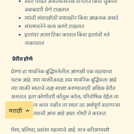
स्वतः पीडित असल्यासारखे वागतात किंवा चुकांची
जबाबदारी घेणे टाळतात
त्यांची संवादशैली प्रभावहीन किंवा आक्रमक असते.
संघभावनेने काम करणे टाळतात
इतरांवर जास्त टिका करतात किंवा इतरांची मते
नाकारतात
प्रेरीत होणे
प्रेरणा हा भावनिक बुद्धिमत्तेतील आणखी एक महत्वाचा
घटक आहे. ज्या व्यक्तींजवळ उच्च भावनिक बुद्धिमत्ता आहे
त्या व्यक्ती स्वतःचे लक्ष साध्य करण्यासाठी अधिक प्रेरीत
असतात. इतर कोणीतरी कौतुक करेल, परितोषिक देईल या
हेतूने त्या काम करत नाहीत तर स्वतः ला अर्थपूर्ण वाटणार्‍या
मराठी
व स्वतः ला ज्याची आस आहे अशा गोष्टी ते करतात.
पैसा, प्रतिष्ठा, प्रशंसा महत्वाचे आहे. मात्र करिअरमध्ये