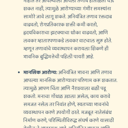
नाहीत तर आपल्याला आपला तणाव हाताळता येऊ
शकत नाही, त्यामुळे आरोग्याच्या गंभीर समस्यांना
सामोरे जावे लागू शकते. अनियंत्रित तणाव रक्तदाब
वाढवतो, रोगप्रतिकारक शक्ती कमी करतो,
हृदयविकाराचा झटक्याचा धोका वाढवतो, आणि
लवकर म्हातारपणाकडे लवकर वाटचाल सुरू होते.
म्हणून तणावांचे व्यवस्थापन करायला शिकणे ही
भावनिक बुद्धिमत्तेची पहिली पायरी आहे.
मानसिक आरोग्य:
अनियंत्रित भावना आणि तणाव
आपल्या मानसिक आरोग्यावर परिणाम करू शकतात.
त्यामुळे आपण चिंता आणि नैराश्याला बळी पडू
शकतो. मनाचा गोंधळ उडाला असेल, काय करावे
समजत नसेल तर निवांत होणे, स्वतःच्या भावनांचे
व्यवस्थापन करणे उपयोगी ठरते. मजबूत नातेसंबंध
निर्माण करणे, परिस्थितीविरुद्ध संघर्ष करणे यासाठी