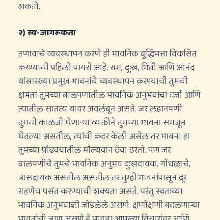
शकतो.
२) स्व-जागरूकता
तणावाचे व्यवस्थापन करणे ही भावनिक बुद्धिमत्ता विकसित
करण्याची पहिली पायरी आहे. राग, दुःख, भिती आणि आनंद
यांसारख्या प्रमुख भावनांचे व्यवस्थापन करण्याची तुमची
क्षमता तुमच्या बालपणातील भावनिक अनुभवांचा दर्जा आणि
त्यातील सातत्य यावर अवलंबून असते. जर लहानपणी
तुमची काळजी घेणार्‍या व्यक्तीने तुमच्या भावना समजून
घेतल्या असतील, त्यांची कदर केली असेल तर भावना हा
तुमच्या प्रौढवयातील मौल्यवान ठेवा ठरतो. पण जर
बालपणीचे तुमचे भावनिक अनुभव दुःखदायक, गोंधळाचे,
त्रासदायक असतील असतील तर तुम्ही भावनांपासून दूर
राहणेच पसंत करण्याची शक्यता असते. परंतु स्वतःच्या
भावनिक अनुभवाशी जोडलेले असणे. क्षणोक्षणी बदलणार्‍या
भावनांची जाण असणे हे भावना आपल्या विचारांवर आणि