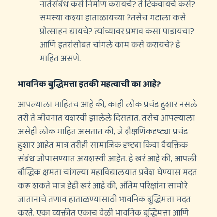
नातेसंबंध कसे निर्माण करायचे? ते टिकवायचे कसे?
समस्या कश्या हाताळायच्या ?तसेच गटाला कसे
प्रोत्साहन द्यायचे? त्यांच्यावर प्रभाव कसा पाडायचा?
आणि इतरांसोबत चांगले काम कसे करायचे? हे
माहित असणे.
भावनिक बुद्धिमत्ता इतकी महत्वाची का आहे?
आपल्याला माहितच आहे की, काही लोक प्रचंड हुशार नसले
तरी ते जीवनात यशस्वी झालेले दिसतात. तसेच आपल्याला
असेही लोक माहित असतात की, जे शैक्षणिकदृष्ट्या प्रचंड
हुशार आहेत मात्र तरीही सामाजिक दृष्ट्या किंवा वैयक्तिक
संबंध जोपासण्यात अयशस्वी आहेत. हे खरं आहे की, आपली
बौद्धिक क्षमता चांगल्या महाविद्यालयात प्रवेश घेण्यास मदत
करू शकते मात्र हेही खरं आहे की, अंतिम परिक्षांना सामोरे
जातानाचे तणाव हाताळण्यासाठी भावनिक बुद्धिमत्ता मदत
करते. एका व्यक्तीत एकाच वेळी भावनिक बुद्धिमत्ता आणि