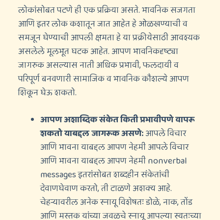
लोकांसोबत पटणे ही एक प्रक्रिया असते. भावनिक सजगता
आणि इतर लोक कशातून जात आहेत हे ओळखण्याची व
समजून घेण्याची आपली क्षमता हे या प्रक्रीयेसाठी आवश्यक
असलेले मूलभूत घटक आहेत. आपण भावनिकदृष्ट्या
जागरुक असल्यास नाती अधिक प्रभावी, फलदायी व
परिपूर्ण बनवणारी सामाजिक व भावनिक कौशल्ये आपण
शिकून घेऊ शकतो.
आपण अशाब्दिक संकेत किती प्रभावीपणे वापरू
शकतो याबद्दल जागरूक असणे:
आपले विचार
आणि भावना याबद्दल आपण नेहमी आपले विचार
आणि भावना याबद्दल आपण नेहमी
nonverbal
messages
इतरांसोबत शब्दहीन संकेतांची
देवाणघेवाण करतो, ती टाळणे अशक्य आहे.
चेहर्‍यावरील अनेक स्नायू विशेषतः डोळे, नाक, तोंड
आणि मस्तक यांच्या जवळचे स्नायू आपल्या स्वतःच्या