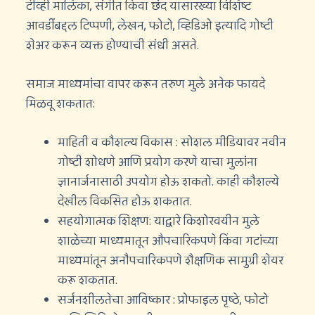
टीव्ही मालिका, संगीत किंवा छंद यासारख्या विशिष्ट
आवडींबद्दल टिप्पणी, लेखन, फोटो, व्हिडिओ इत्यादि गोष्टी
शेअर करून व्यक्त होण्याची संधी असते.
समाज माध्यमांचा वापर करून तरुण मुले अनेक फायदे
मिळवू शकतात:
माहिती व कौशल्य विकास : सोशल मीडियावर नवीन
गोष्टी शोधणे आणि प्रयोग करणे याचा मुलांना
ज्ञानार्जनासाठी उपयोग होऊ शकतो. काही कौशल्ये
देखील विकसित होऊ शकतात.
सहयोगात्मक शिक्षण: याद्वारे किशोरवयीन मुले
शाळेच्या माध्यमातून औपचारिकपणे किंवा गटांच्या
माध्यमांतून अनौपचारिकपणे शैक्षणिक सामुग्री शेयर
करू शकतात.
सर्जनशीलतेचा आविष्कार : प्रोफाइल पृष्ठे, फोटो