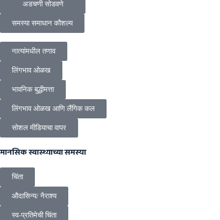
अडचणी सोडवणे
समस्या समाधान कौशल्य
नात्यांमधील तणाव
लिंगभाव ओळख
भावनिक बुद्धीमत्ता
लिंगभाव ओळख आणि लैंगिक कल
सोशल मीडियाचा वापर
मानसिक स्वास्थ्याच्या समस्या
चिंता
औदासिन्य/ नैराश्य
स्व-प्रतिमेची चिंता