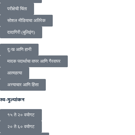
परीक्षेची चिंता
सोशल मीडियाचा अतिरेक
दादागिरी (बुलिइंग)
दुःख आणि हानी
मादक पदार्थाचा वापर आणि गैरवापर
आत्महत्या
अत्त्याचार आणि हिंसा
स्व-मुल्यांकन
१५ ते २० वयोगट
२० ते ६० वयोगट