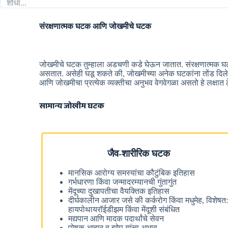
संरक्षणात्मक घटक आणि जोखमीचे घटक
जोखमीचे घटक तुम्हाला अडचणी कडे घेऊन जातात. संरक्षणात्मक घ
असतात. असेही घडू शकते की, जोखमीच्या अनेक घटकांना तोंड दिलेली ए
आणि जोखमीचा प्रत्येक व्यक्तीचा अनुभव वेगवेगळा असतो हे लक्षात ठ
सामान्य जोखीम घटक
जैव-शारीरिक घटक
मानसिक आरोग्य समस्यांचा कौटुंबिक इतिहास
गर्भधारणा किंवा जन्मादरम्यानची गुंतागुंत
मेंदूच्या दुखापतीचा वैयक्तिक इतिहास
दीर्घकालीन आजार जसे की कर्करोग किंवा मधुमेह, विशेषत
हायपोथायरॉईडीझम किंवा मेंदूशी संबंधित
मद्यपान आणि मादक पदार्थांचे सेवन
पोषक आहार व झोप यांचा अभाव