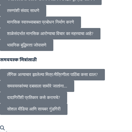
तरुणांशी संवाद साधणे
मानसिक स्वास्थ्याबाबत प्रबोधन निर्माण करणे
शाळेसंदर्भात मानसिक आरोग्याचा विचार का महत्त्वाचा आहे?
भावनिक बुद्धिमत्ता जोपासणे
समवयस्क मित्रांसाठी
लैंगिक अत्याचार झालेल्या मित्र/मैत्रिणीला पाठिंबा कसा द्याल?
समवयस्कांच्या दबावाला सामोरे जातांना...
दादागिरींशी प्रतिकार कसे करायचे?
सोशल मीडिया आणि सायबर गुंडगिरी