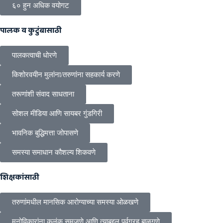
६० हुन अधिक वयोगट
पालक व कुटुंबासाठी
पालकत्वाची धोरणे
किशोरवयीन मुलांना/तरुणांना सहकार्य करणे
तरूणांशी संवाद साधताना
सोशल मीडिया आणि सायबर गुंडगिरी
भावनिक बुद्धिमत्ता जोपासणे
समस्या समाधान कौशल्य शिकवणे
शिक्षकांसाठी
तरुणांमधील मानसिक आरोग्याच्या समस्या ओळखणे
मनोविकारांना कलंक समजणे आणि त्याबद्दल पूर्वग्रह बाळगणे