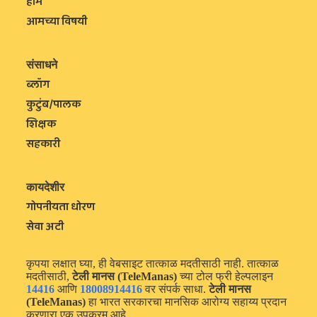
होम
आमच्या विषयी
संसाधने
ब्लॉग
कुटुंब/पालक
शिक्षक
सहकारी
कायदेशीर
गोपनीयता धोरण
सेवा अटी
कृपया लक्षात घ्या, ही वेबसाइट तात्काळ मदतीसाठी नाही. तात्काळ
मदतीसाठी,
टेली मानस (TeleManas)
च्या टोल फ्री हेल्पलाइन
14416
आणि
18008914416
वर संपर्क साधा.
टेली मानस
(TeleManas)
हा भारत सरकारचा मानसिक आरोग्य सहाय्य प्रदान
करणारा एक उपक्रम आहे.