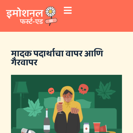
S
k
i
p
t
o
c
o
n
मादक पदार्थाचा वापर आणि
t
गैरवापर
e
n
t